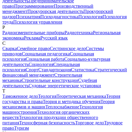
деятельность
Предпринимательское
право
Программирование
Производственный
менеджмент
Прокурорская деятельность
Прокурорский
надзор
Психиатрия
Психодиагностика
Психология
Психология
труда
Психология управления
Р
Радиоизмерительные приборы
Радиотехника
Региональная
экономика
Реклама
Русский язык
С
Сварка
Семейное право
Сестринское дело
Системы
приводов
Социальная педагогика
Социальная
психология
Социальная работа
Социально-культурная
деятельность
Социология
Специальная
психология
Спорт
Стандартизация
Статистика
Стратегический
финансовый менеджмент
Строительная
механика
Строительные конструкции
Судебная
деятельность
Судовые энергетические установки
Т
Таможенное дело
Теология
Теоретическая механика
Теория
государства и права
Теория и методика обучения
Теория
механизмов и машин
Теплоснабжение
Технология
машиностроения
Технология органических
веществ
Технология продукции общественного
питания
Техносферная безопасность
Торговое дело
Трудовое
право
Туризм