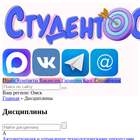
Прайс
Контакты
Вакансии
Гарантии
Блог
Справочник
Ваш регион: Омск
Главная
»
Дисциплины
Дисциплины
А
Автоматизация и управление технологическими процессами