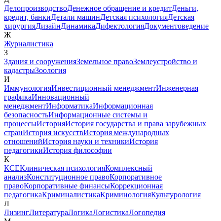
Делопроизводство
Денежное обращение и кредит
Деньги,
кредит, банки
Детали машин
Детская психология
Детская
хирургия
Дизайн
Динамика
Дифектология
Документоведение
Ж
Журналистика
З
Здания и сооружения
Земельное право
Землеустройство и
кадастры
Зоология
И
Иммунология
Инвестиционный менеджмент
Инженерная
графика
Инновационный
менеджмент
Информатика
Информационная
безопасность
Информационные системы и
процессы
История
История государства и права зарубежных
стран
История искусств
История международных
отношений
История науки и техники
История
педагогики
История философии
К
КСЕ
Клиническая психология
Комплексный
анализ
Конституционное право
Корпоративное
право
Корпоративные финансы
Коррекционная
педагогика
Криминалистика
Криминология
Культурология
Л
Лизинг
Литература
Логика
Логистика
Логопедия