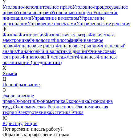
У
Уголовно-исполнительное право
Уголовно-процессуальное
право
Уголовное право
Уголовный процесс
Управление
инновациями
Управление качеством
Управление
персоналом
Управление проектами
Управленческие решения
Ф
Физика
Физиология
Физическая культура
Физическая
электроника
Филология
Философия
Финансовое
право
Финансовые риски
Финансовые рынки
Финансовый
анализ
Финансовый и валютный дилинг
Финансовый
контроль
Финансовый менеджмент
Финансы
Финансы
организаций (предприятий)
Х
Химия
Ц
Ценообразование
Э
Экологическое
право
Экология
Эконометрика
Экономика
Экономика
труда
Экономическая безопасность
Экономическая
теория
Электротехника
Эстетика
Этика
Ю
Юриспруденция
Нет времени писать работу?
Обратись к профи-репетиторам